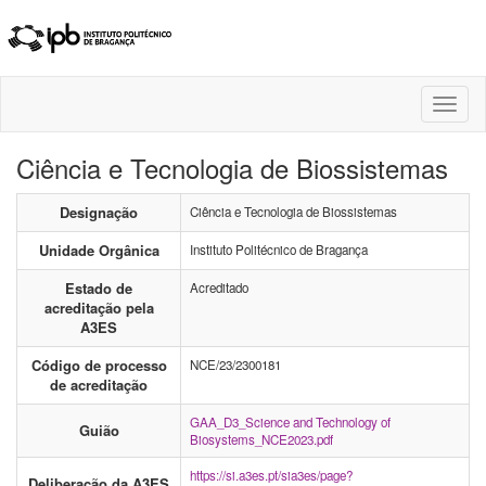
Toggl
naviga
Ciência e Tecnologia de Biossistemas
Designação
Ciência e Tecnologia de Biossistemas
Unidade Orgânica
Instituto Politécnico de Bragança
Estado de
Acreditado
acreditação pela
A3ES
Código de processo
NCE/23/2300181
de acreditação
GAA_D3_Science and Technology of
Guião
Biosystems_NCE2023.pdf
https://si.a3es.pt/sia3es/page?
Deliberação da A3ES