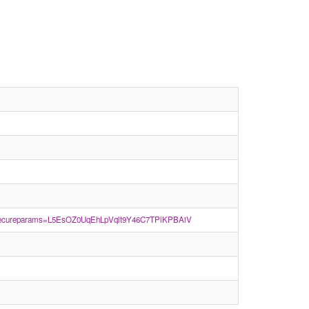
sso&secureparams=L5EsOZ0UqEhLpVqlt9Y46C7TPlKPBAiV