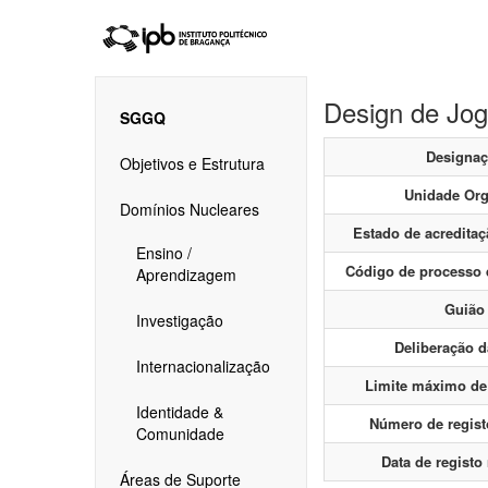
Design de Jog
SGGQ
Designa
Objetivos e Estrutura
Unidade Org
Domínios Nucleares
Estado de acredita
Ensino /
Código de processo 
Aprendizagem
Guião
Investigação
Deliberação 
Internacionalização
Limite máximo de
Identidade &
Número de regis
Comunidade
Data de regist
Áreas de Suporte