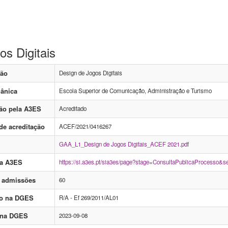
os Digitais
ção
Design de Jogos Digitais
ânica
Escola Superior de Comunicação, Administração e Turismo
ção pela A3ES
Acreditado
de acreditação
ACEF/2021/0416267
GAA_L1_Design de Jogos Digitais_ACEF 2021.pdf
da A3ES
https://si.a3es.pt/sia3es/page?stage=ConsultaPublicaProce
 admissões
60
to na DGES
R/A - Ef 269/2011/AL01
o na DGES
2023-09-08