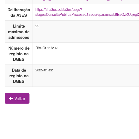
Deliberação
https://si.a3es.pt/sia3es/page?
stage=ConsultaPublicaProcesso&secureparams=L5EsOZ0UqEgt7
da A3ES
Limite
25
máximo de
admissões
Número de
R/A-Cr 11/2025
registo na
DGES
Data de
2025-01-22
registo na
DGES
Voltar