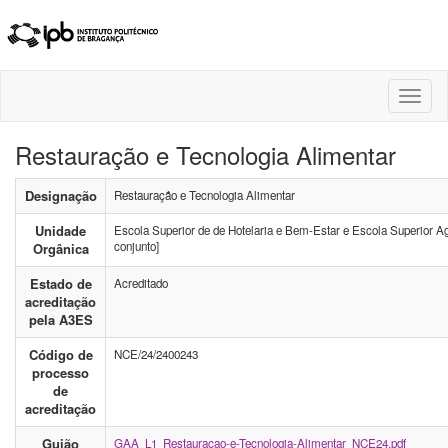
Toggl
naviga
Restauração e Tecnologia Alimentar
Designação
Restauração e Tecnologia Alimentar
Unidade
Escola Superior de de Hotelaria e Bem-Estar e Escola Superior Agr
conjunto]
Orgânica
Estado de
Acreditado
acreditação
pela A3ES
Código de
NCE/24/2400243
processo
de
acreditação
Guião
GAA_L1_Restauracao-e-Tecnologia-Alimentar_NCE24.pdf