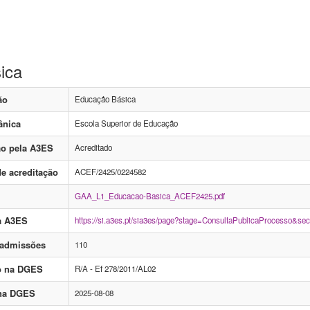
ica
ão
Educação Básica
ânica
Escola Superior de Educação
ão pela A3ES
Acreditado
e acreditação
ACEF/2425/0224582
GAA_L1_Educacao-Basica_ACEF2425.pdf
a A3ES
https://si.a3es.pt/sia3es/page?stage=ConsultaPublicaProc
 admissões
110
o na DGES
R/A - Ef 278/2011/AL02
 na DGES
2025-08-08