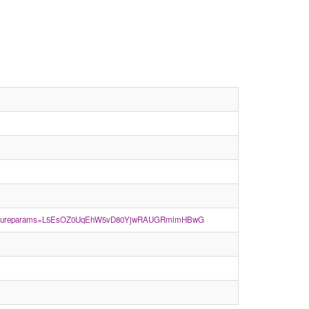
esso&secureparams=L5EsOZ0UqEhW5vD80YjwRAUGRmlmHBwG