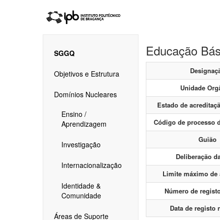
Educação Bás
SGGQ
Designaç
Objetivos e Estrutura
Unidade Org
Domínios Nucleares
Estado de acreditaç
Ensino /
Código de processo d
Aprendizagem
Guião
Investigação
Deliberação d
Internacionalização
Limite máximo de
Identidade &
Número de regist
Comunidade
Data de registo
Áreas de Suporte