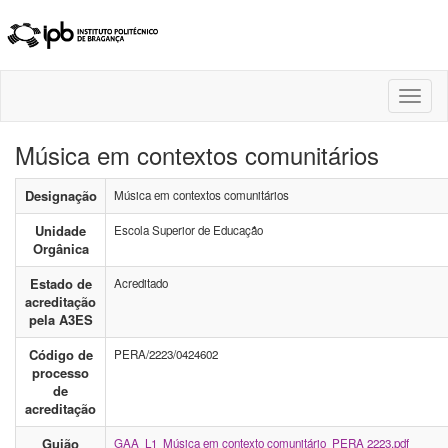
Toggl
naviga
Música em contextos comunitários
Designação
Música em contextos comunitários
Unidade
Escola Superior de Educação
Orgânica
Estado de
Acreditado
acreditação
pela A3ES
Código de
PERA/2223/0424602
processo
de
acreditação
Guião
GAA_L1_Música em contexto comunitário_PERA 2223.pdf