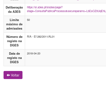
Deliberação
https://si.a3es.pt/sia3es/page?
stage=ConsultaPublicaProcesso&secureparams=L5EsOZ0UqEh
da A3ES
Limite
50
máximo de
admissões
Número de
R/A - Ef 282/2011/AL01
registo na
DGES
Data de
2018-04-20
registo na
DGES
Voltar