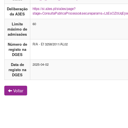
Deliberação
https://si.a3es.pt/sia3es/page?
stage=ConsultaPublicaProcesso&secureparams=L5EsOZ0Uq
da A3ES
Limite
60
máximo de
admissões
Número de
R/A - Ef 3258/2011/AL02
registo na
DGES
Data de
2025-04-02
registo na
DGES
Voltar