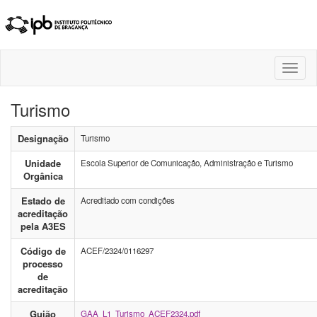
Toggl
naviga
Turismo
Designação
Turismo
Unidade
Escola Superior de Comunicação, Administração e Turismo
Orgânica
Estado de
Acreditado com condições
acreditação
pela A3ES
Código de
ACEF/2324/0116297
processo
de
acreditação
Guião
GAA_L1_Turismo_ACEF2324.pdf