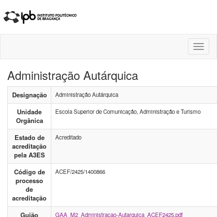
Toggl
naviga
Administração Autárquica
Designação
Administração Autárquica
Unidade
Escola Superior de Comunicação, Administração e Turismo
Orgânica
Estado de
Acreditado
acreditação
pela A3ES
Código de
ACEF/2425/1400866
processo
de
acreditação
Guião
GAA_M2_Administracao-Autarquica_ACEF2425.pdf