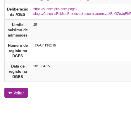
Deliberação
https://si.a3es.pt/sia3es/page?
stage=ConsultaPublicaProcesso&secureparams=L5EsOZ0Uq
da A3ES
Limite
25
máximo de
admissões
Número de
R/A-Cr 13/2015
registo na
DGES
Data de
2015-04-15
registo na
DGES
Voltar