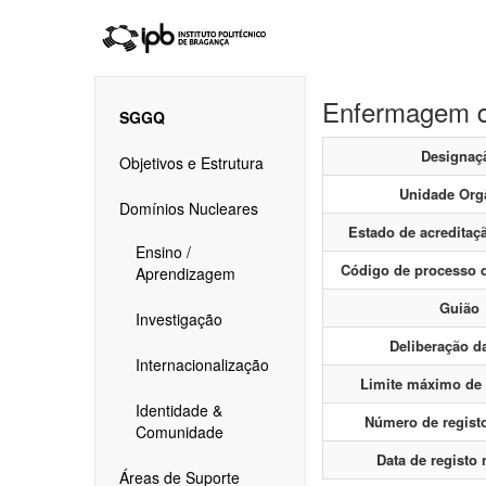
Enfermagem d
SGGQ
Designaç
Objetivos e Estrutura
Unidade Org
Domínios Nucleares
Estado de acreditaç
Ensino /
Código de processo d
Aprendizagem
Guião
Investigação
Deliberação d
Internacionalização
Limite máximo de
Identidade &
Número de regist
Comunidade
Data de registo
Áreas de Suporte