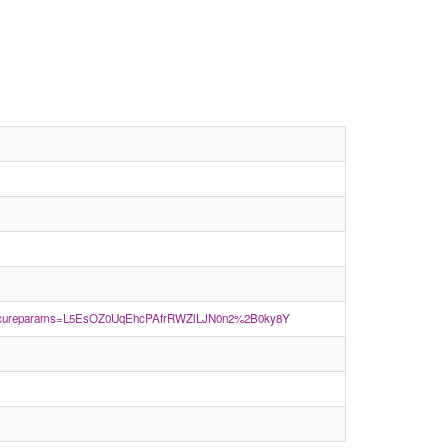
so&secureparams=L5EsOZ0UqEhcPAfrRWZlLJN0n2%2B0ky8Y