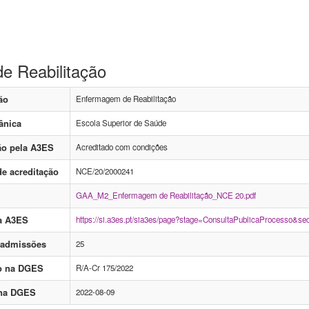
e Reabilitação
ão
Enfermagem de Reabilitação
ânica
Escola Superior de Saúde
ão pela A3ES
Acreditado com condições
e acreditação
NCE/20/2000241
GAA_M2_Enfermagem de Reabilitação_NCE 20.pdf
a A3ES
https://si.a3es.pt/sia3es/page?stage=ConsultaPublicaProces
 admissões
25
o na DGES
R/A-Cr 175/2022
 na DGES
2022-08-09